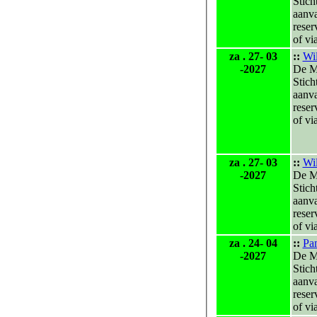
Stich
aanv
reser
of vi
za . 27- 03
::
Wil
-2027
De M
Stich
aanv
reser
of vi
za . 27- 03
::
Wil
-2027
De M
Stich
aanv
reser
of vi
za . 24- 04
::
Pa
-2027
De M
Stich
aanv
reser
of vi