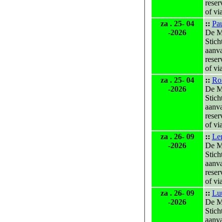
reser
of vi
za . 25- 04
::
Pau
-2026
De M
Stich
aanv
reser
of vi
za . 25- 04
::
Ro
-2026
De M
Stich
aanv
reser
of vi
za . 26- 09
::
Len
-2026
De M
Stich
aanv
reser
of vi
za . 26- 09
::
Lu
-2026
De M
Stich
aanv