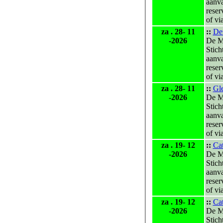
aanv
reser
of vi
za . 28- 11
::
Den
-2026
De M
Stich
aanv
reser
of vi
za . 28- 11
::
Gle
-2026
De M
Stich
aanv
reser
of vi
za . 19- 12
::
Ca
-2026
De M
Stich
aanv
reser
of vi
za . 19- 12
::
Ca
-2026
De M
Stich