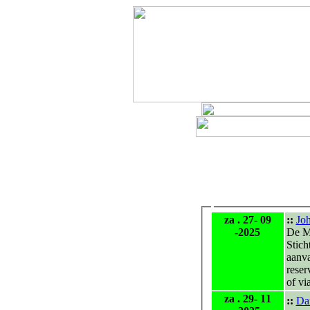
za . 27- 09
::
Jo
-2025
De M
Stich
aanv
reser
of vi
za . 29- 11
::
Da