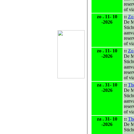
reser
of vi
zo . 11- 10
::
Zo
-2026
De M
Stich
aanv
reser
of vi
zo . 11- 10
::
Zo
-2026
De M
Stich
aanv
reser
of vi
za . 31- 10
::
The
-2026
De M
Stich
aanv
reser
of vi
za . 31- 10
::
The
-2026
De M
Stich