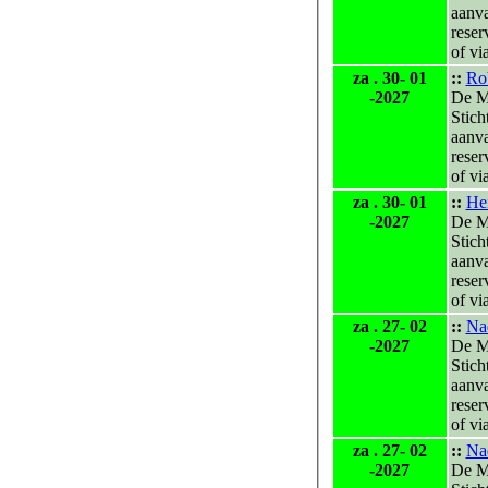
aanv
reser
of vi
za . 30- 01
::
Ro
-2027
De M
Stich
aanv
reser
of vi
za . 30- 01
::
Hei
-2027
De M
Stich
aanv
reser
of vi
za . 27- 02
::
Nad
-2027
De M
Stich
aanv
reser
of vi
za . 27- 02
::
Nad
-2027
De M