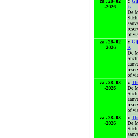
za . 28- 02
::
Gij
-2026
is
De M
Stich
aanv
reser
of vi
za . 28- 02
::
Gij
-2026
is
De M
Stich
aanv
reser
of vi
za . 28- 03
::
The
-2026
De M
Stich
aanv
reser
of vi
za . 28- 03
::
The
-2026
De M
Stich
aanv