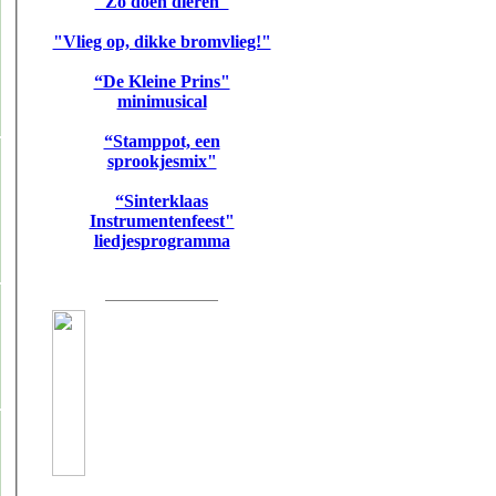
"Zo doen dieren"
"Vlieg op, dikke bromvlieg!"
“De Kleine Prins"
minimusical
“Stamppot, een
sprookjesmix"
“Sinterklaas
Instrumentenfeest"
liedjesprogramma