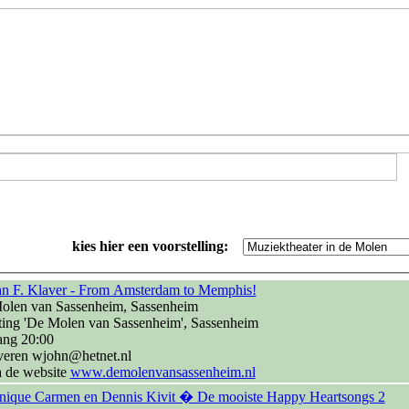
kies hier een voorstelling:
hn F. Klaver - From Amsterdam to Memphis!
olen van Sassenheim, Sassenheim
ting 'De Molen van Sassenheim', Sassenheim
ang 20:00
veren wjohn@hetnet.nl
a de website
www.demolenvansassenheim.nl
nique Carmen en Dennis Kivit � De mooiste Happy Heartsongs 2