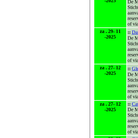
-2025
De M
Stich
aanv
reser
of vi
za . 29- 11
::
Da
-2025
De M
Stich
aanv
reser
of vi
za . 27- 12
::
Gl
-2025
De M
Stich
aanv
reser
of vi
za . 27- 12
::
Ca
-2025
De M
Stich
aanv
reser
of vi